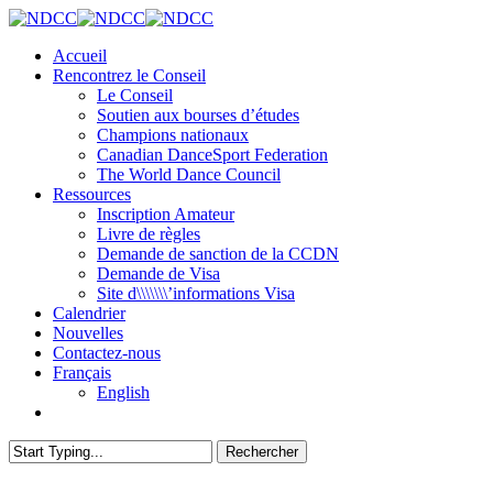
Skip
to
Menu
Accueil
main
Rencontrez le Conseil
content
Le Conseil
Soutien aux bourses d’études
Champions nationaux
Canadian DanceSport Federation
The World Dance Council
Ressources
Inscription Amateur
Livre de règles
Demande de sanction de la CCDN
Demande de Visa
Site d\\\\\\\’informations Visa
Calendrier
Nouvelles
Contactez-nous
Français
English
facebook
Rechercher
Close
Search