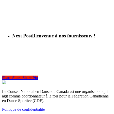
Next Post
Bienvenue à nos fournisseurs !
Share
Share
Share
Share
Pin
Le Conseil National en Danse du Canada est une organisation qui
agit comme coordonnateur à la fois pour la Fédération Canadienne
en Danse Sportive (CDF).
Politique de confidentialité