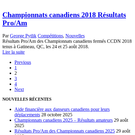
Championnats canadiens 2018 Résultats
Pro/Am
Par
George Pytlik
Compétitions
,
Nouvelles
Résultats Pro/Am des Championnats canadiens fermés CCDN 2018
tenus à Gatineau, QC, les 24 et 25 août 2018.
Lire la suite
Previous
1
2
3
4
Next
NOUVELLES RÉCENTES
Aide financière aux danseurs canadiens pour leurs
déplacements
28 octobre 2025
Championnats canadiens 2025 – Résultats amateurs
29 août
2025
Résultats Pro/Am des Championnats canadiens 2025
29 août