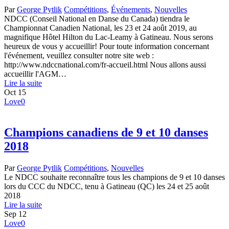
Par
George Pytlik
Compétitions
,
Événements
,
Nouvelles
NDCC (Conseil National en Danse du Canada) tiendra le
Championnat Canadien National, les 23 et 24 août 2019, au
magnifique Hôtel Hilton du Lac-Leamy à Gatineau. Nous serons
heureux de vous y accueillir! Pour toute information concernant
l'événement, veuillez consulter notre site web :
http://www.ndccnational.com/fr-accueil.html Nous allons aussi
accueillir l'AGM…
Lire la suite
Oct
15
Love
0
Champions canadiens de 9 et 10 danses
2018
Par
George Pytlik
Compétitions
,
Nouvelles
Le NDCC souhaite reconnaître tous les champions de 9 et 10 danses
lors du CCC du NDCC, tenu à Gatineau (QC) les 24 et 25 août
2018
Lire la suite
Sep
12
Love
0