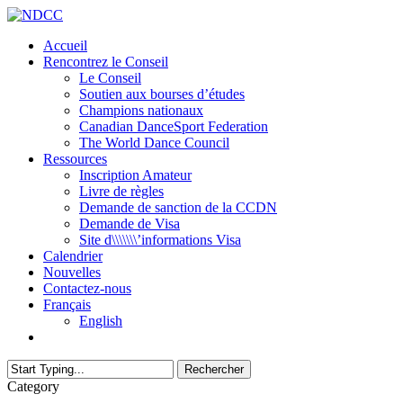
Skip
to
Menu
Accueil
main
Rencontrez le Conseil
content
Le Conseil
Soutien aux bourses d’études
Champions nationaux
Canadian DanceSport Federation
The World Dance Council
Ressources
Inscription Amateur
Livre de règles
Demande de sanction de la CCDN
Demande de Visa
Site d\\\\\\\’informations Visa
Calendrier
Nouvelles
Contactez-nous
Français
English
facebook
Rechercher
Close
Category
Search